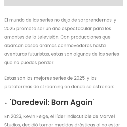
Tanques de Combate
Soldados de la II Guerra Mundial
Barbie
Red Bull RB19
El mundo de las series no deja de sorprendernos, y
Autos de Carrera F1
Novelas Inolvidables Disney
2025 promete ser un año espectacular para los
Novelas Inolvidables Disney
amantes de la televisión. Con producciones que
Metal Planet
Flash Gordon
abarcan desde dramas conmovedores hasta
Juegos de Ingenio
aventuras futuristas, estas son algunas de las series
Videojuegos Legendarios
Clásicos de la Literatura Disney
que no puedes perder.
Air Power, Messerschmitt BF 109
Minilibros Disney 2024
Street Art
Estas son las mejores series de 2025, y las
Ford Mustang GT 390 Fastback
(1968)
plataformas de streaming en donde se estrenan:
Mazinger Z 2024
Curso Manga
'Daredevil: Born Again'
Biblioteca Osprey II Guerra
Naves y Vehículos Star Wars
Metal Planet
Mundial
En 2023, Kevin Feige, el líder indiscutible de Marvel
Batmobile
Videojuegos Legendarios
Studios, decidió tomar medidas drásticas al no estar