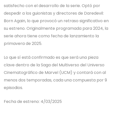
satisfecho con el desarrollo de la serie. Optó por
Autos Deportivos de Lujo
despedir a los guionistas y directores de Daredevil:
Sherlock Holmes
Born Again, lo que provocó un retraso significativo en
su estreno. Originalmente programada para 2024, la
Robocop
serie ahora tiene como fecha de lanzamiento la
primavera de 2025.
Vehículos Militares II Guerra
Mundial
Lo que sí está confirmado es que será una pieza
clave dentro de la Saga del Multiverso del Universo
Bismarck
Cinematográfico de Marvel (UCM) y contará con al
menos dos temporadas, cada una compuesta por 9
Mustang Shelby GT500
episodios.
Fecha de estreno: 4/03/2025