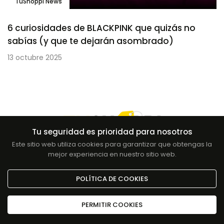
TuShoppi News
6 curiosidades de BLACKPINK que quizás no
sabías (y que te dejarán asombrado)
13 octubre 2025
Tu seguridad es prioridad para nosotros
Este sitio web utiliza cookies para garantizar que obtengas la
Somos TuShoppi, llevamos los coleccionables
mejor experiencia en nuestro sitio web.
más exclusivos a nivel mundial hasta la
comodidad de tu casa.
POLÍTICA DE COOKIES
PERMITIR COOKIES
Inicio
Cuenta
Wishlist
Carrito
Conócenos