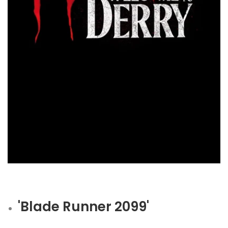
'Blade Runner 2099'